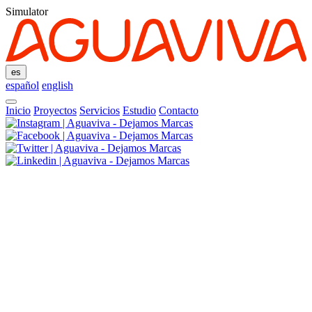
Simulator
es
español
english
Inicio
Proyectos
Servicios
Estudio
Contacto